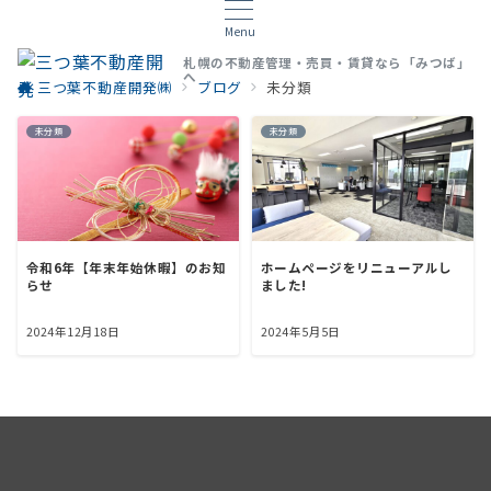
Menu
札幌の不動産管理・売買・賃貸なら「みつば」
へ
三つ葉不動産開発㈱
ブログ
未分類
未分類
未分類
令和6年【年末年始休暇】のお知
ホームページをリニューアルし
らせ
ました!
2024年12月18日
2024年5月5日