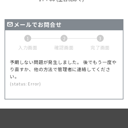
メールでお問合せ
1
2
3
現
現
現
入力画面
確認画面
完了画面
在
在
在
表
表
表
予期しない問題が発生しました。 後でもう一度や
示
示
示
り直すか、他の方法で管理者に連絡してくださ
さ
さ
さ
い。
れ
れ
れ
(status: Error)
て
て
て
い
い
い
る
る
る
画
画
画
面
面
面
で
で
で